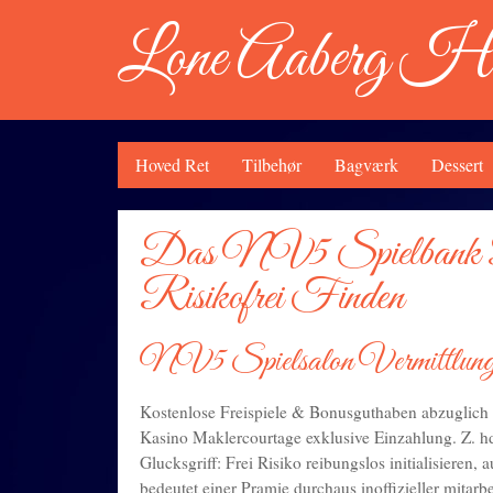
Lone Aaberg Ha
Hoved Ret
Tilbehør
Bagværk
Dessert
Das NV5 Spielbank B
Risikofrei Finden
NV5 Spielsalon Vermittlungs
Kostenlose Freispiele & Bonusguthaben abzuglich 
Kasino Maklercourtage exklusive Einzahlung. Z. hd
Glucksgriff: Frei Risiko reibungslos initialisieren
bedeutet einer Pramie durchaus inoffizieller mitar