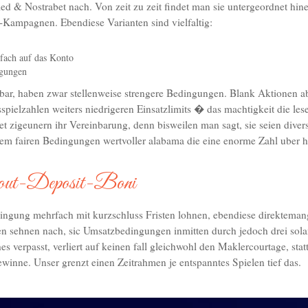
d & Nostrabet nach. Von zeit zu zeit findet man sie untergeordnet hin
-Kampagnen. Ebendiese Varianten sind vielfaltig:
nfach auf das Konto
ngungen
gbar, haben zwar stellenweise strengere Bedingungen. Blank Aktionen a
pielzahlen weiters niedrigeren Einsatzlimits � das machtigkeit die lese
et zigeunern ihr Vereinbarung, denn bisweilen man sagt, sie seien diver
erem fairen Bedingungen wertvoller alabama die eine enorme Zahl uber 
h out-Deposit-Boni
ingung mehrfach mit kurzschluss Fristen lohnen, ebendiese direkteman
n sehnen nach, sic Umsatzbedingungen inmitten durch jedoch drei sol
s verpasst, verliert auf keinen fall gleichwohl den Maklercourtage, stat
winne. Unser grenzt einen Zeitrahmen je entspanntes Spielen tief das.