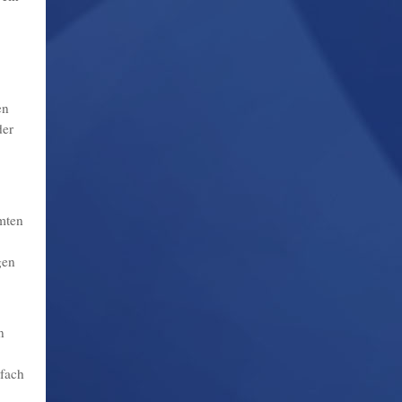
en
der
mten
gen
n
rfach