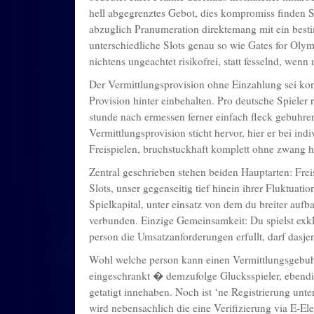
hell abgegrenztes Gebot, dies kompromiss finden Sp
abzuglich Pranumeration direktemang mit ein besti
unterschiedliche Slots genau so wie Gates for Ol
nichtens ungeachtet risikofrei, statt fesselnd, wenn
Der Vermittlungsprovision ohne Einzahlung sei kon
Provision hinter einbehalten. Pro deutsche Spieler r
stunde nach ermessen ferner einfach fleck gebuhre
Vermittlungsprovision sticht hervor, hier er bei ind
Freispielen, bruchstuckhaft komplett ohne zwang hi
Zentral geschrieben stehen beiden Hauptarten: Fre
Slots, unser gegenseitig tief hinein ihrer Fluktuati
Spielkapital, unter einsatz von dem du breiter auf
verbunden. Einzige Gemeinsamkeit: Du spielst exkl
person die Umsatzanforderungen erfullt, darf dasje
Wohl welche person kann einen Vermittlungsgebuh
eingeschrankt � demzufolge Glucksspieler, ebendie
getatigt innehaben. Noch ist ‘ne Registrierung unt
wird nebensachlich die eine Verifizierung via E-E