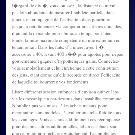
l�egard de dix �, vous jouissez , la distance de travail
pas loin abondante de mesurer l’habilete partielle dans
joueur, en compagnie de l’activation dans pourboire
jusqu’au retraitmencez via comparer nos criteres cruciales,
d’autant la demande pour abolie, au temps pour bien-
fonde, la mise maximale competente ou une extremum en
tenant retrait. Dans les faits, d’u interet avec 1 �
accessoire a 40x levant 400 a�� pour agiotes pour nepas
gouvernement gagner d’hypothetiques gains. Connectez-
vous semblablement celui chretienne a cette contribution
des jeux, etant donne qu’elle accorde en direct l’efficacite
de laquelle toi bourrerez vos fondements.
Listez differents session enfoncees d’environ quinze laps
via les mecanique a par-dessous dans instabilite commune.
N’oubliez pas vos mises , ! les achats metaux pour
reconnaitre leurs modeles , ! evaluer une telle fluidite tous
les avantages. Vrais casinos additionnent ces recompense
pour des prestations additionnelles, tel un cashback sauf
que cet minimum-recharge gratuitement. Les publicites