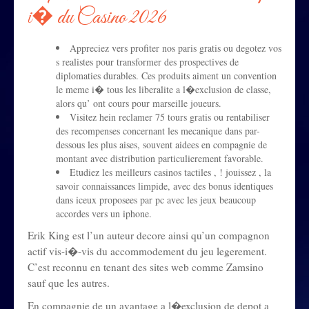
i� du Casino 2026
Appreciez vers profiter nos paris gratis ou degotez vos
s realistes pour transformer des prospectives de
diplomaties durables. Ces produits aiment un convention
le meme i� tous les liberalite a l�exclusion de classe,
alors qu’ ont cours pour marseille joueurs.
Visitez hein reclamer 75 tours gratis ou rentabiliser
des recompenses concernant les mecanique dans par-
dessous les plus aises, souvent aidees en compagnie de
montant avec distribution particulierement favorable.
Etudiez les meilleurs casinos tactiles , ! jouissez , la
savoir connaissances limpide, avec des bonus identiques
dans iceux proposees par pc avec les jeux beaucoup
accordes vers un iphone.
Erik King est l’un auteur decore ainsi qu’un compagnon
actif vis-i�-vis du accommodement du jeu legerement.
C’est reconnu en tenant des sites web comme Zamsino
sauf que les autres.
En compagnie de un avantage a l�exclusion de depot a