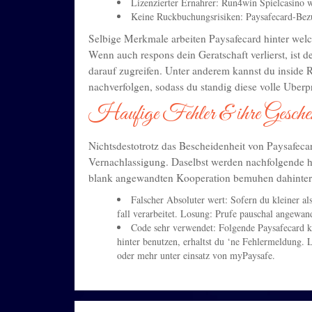
Lizenzierter Ernahrer: Run4win Spielcasino wi
Keine Ruckbuchungsrisiken: Paysafecard-Bez
Selbige Merkmale arbeiten Paysafecard hinter wel
Wenn auch respons dein Geratschaft verlierst, ist
darauf zugreifen. Unter anderem kannst du inside
nachverfolgen, sodass du standig diese volle Uberp
Haufige Fehler & ihre Gesche
Nichtsdestotrotz das Bescheidenheit von Paysafec
Vernachlassigung. Daselbst werden nachfolgende hauf
blank angewandten Kooperation bemuhen dahinter
Falscher Absoluter wert: Sofern du kleiner als
fall verarbeitet. Losung: Prufe pauschal angewand
Code sehr verwendet: Folgende Paysafecard ko
hinter benutzen, erhaltst du ‘ne Fehlermeldung
oder mehr unter einsatz von myPaysafe.