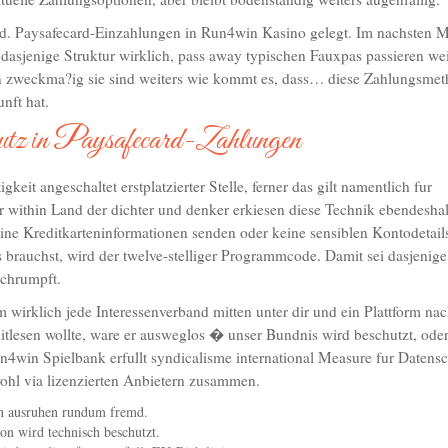
hd. Paysafecard-Einzahlungen in Run4win Kasino gelegt. Im nachsten 
 dasjenige Struktur wirklich, pass away typischen Fauxpas passieren wei
ven zweckma?ig sie sind weiters wie kommt es, dass… diese Zahlungsme
nft hat.
chutz in Paysafecard-Zahlungen
eit angeschaltet erstplatzierter Stelle, ferner das gilt namentlich fur
r within Land der dichter und denker erkiesen diese Technik ebendesha
eine Kreditkarteninformationen senden oder keine sensiblen Kontodetail
 brauchst, wird der twelve-stelliger Programmcode. Damit sei dasjenige
chrumpft.
wirklich jede Interessenverband mitten unter dir und ein Plattform na
tlesen wollte, ware er ausweglos � unser Bundnis wird beschutzt, ode
n4win Spielbank erfullt syndicalisme international Measure fur Datens
wohl via lizenzierten Anbietern zusammen.
n ausruhen rundum fremd.
on wird technisch beschutzt.