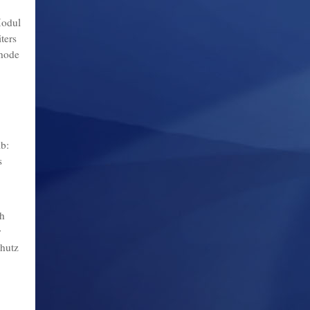
Modul
ters
thode
lb:
s
ch
r
chutz