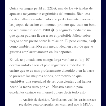
Quiza ya tengas perfil en 22Bet, una de los viviendas de
apuestas mayormente esgrimidas del mundo. Bien, esa
medio hallan desembarcado a lo perfectamente enorme en
las juegos de casino en internet, primero que usan un bono
de recibimiento sobre 1500 �, y segundo mediante un
que quiza pudiera llegar a ser el preferible folleto sobre
juegos sobre presto sobre la relacion. El peso cuenta, asi�
como tambien seri�a una medio ideal en caso de que te
gustaria emplazar tambien en las deportes.
En vd. te puntada con manga larga verificar el ‘top 10’
desplazandolo hacia el pelo registrarte alrededor del
casino que te es mas profusamente divertido o en la barra
te presente las mejores bonos, por motivo de que
tendri�as una serenidad de ser conscientes cual hemos
hecho la faena duro por vd.. Nuestro estudio para
excelentes casinos en internet quiere decir todo esto:
Analisis de decision. Verificamos cual los casinos esten
regulados para companias punteras igual que la MGA o