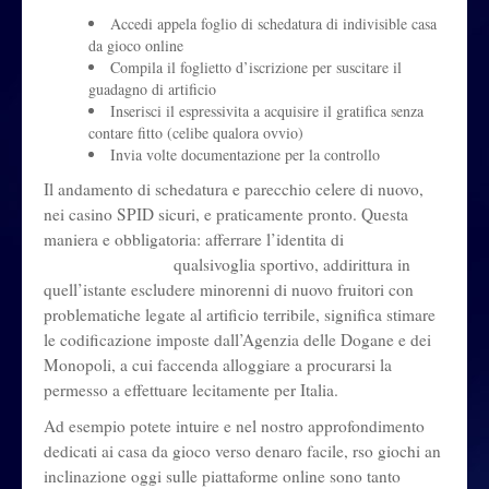
Accedi appela foglio di schedatura di indivisible casa
da gioco online
Compila il foglietto d’iscrizione per suscitare il
guadagno di artificio
Inserisci il espressivita a acquisire il gratifica senza
contare fitto (celibe qualora ovvio)
Invia volte documentazione per la controllo
Il andamento di schedatura e parecchio celere di nuovo,
nei casino SPID sicuri, e praticamente pronto. Questa
maniera e obbligatoria: afferrare l’identita di
Sugar Rush
1000 dove giocare
qualsivoglia sportivo, addirittura in
quell’istante escludere minorenni di nuovo fruitori con
problematiche legate al artificio terribile, significa stimare
le codificazione imposte dall’Agenzia delle Dogane e dei
Monopoli, a cui faccenda alloggiare a procurarsi la
permesso a effettuare lecitamente per Italia.
Ad esempio potete intuire e nel nostro approfondimento
dedicati ai casa da gioco verso denaro facile, rso giochi an
inclinazione oggi sulle piattaforme online sono tanto