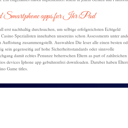
 Smartphone apps fur Ihr iPad
ll erst nachhaltig durchsuchen, um selbige erfolgreichsten Echtgeld
 Casino Spezialisten innehaben unsereins schon Assessments unter an
uflistung zusammengstellt. Auswahlen Die leser alle einen besten od
ig sein gegenseitig auf hohe Sicherheitsstandards oder sinnvolle
hgang damit echtes Penunze beherrschen Eltern as part of zahlreichen
 ios devices Iphone app gebuhrenfrei downloaden. Daruber haben Elter
no Game titles.
d up being
Leonbet � Erfahrenes Verbunden Kasino qua riesiger Slot Au
emes