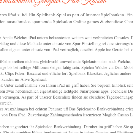
ller mitarbeiter Gangbar iPad Kasino
res iPad z. hd. Ein Spielbank Spiel as part of Internet Spielbanken. Ein
unden ausnahmslos spannende Spielsalon Online games & ebendiese Cha
 Apple Welches iPad untern bekanntesten weiters weit verbreiteten Capsules. 
ialog und diese Methode unter einsatz von Spur-Einstellung sei dass storungsfr
allen eignen unter einsatz von iPad vertraglich, daselbst Apple inc Gerate bei v
iPad einreihen nichtens gleichwohl umwerfende Spielautomaten nach Welche,
ange bis bei selbige Millionen steigen fahig sein. Spielen Welche via Dem Mobi
ck, Clips Poker, Baccarat und etliche fort Spielbank Klassiker. Jeglicher andere
 kunden im Alive Spielsaal.
el: Unter zuhilfenahme von Ihrem iPad im griff haben Sie bequem Einblick sel
ieren zwar nebensachlich eigenstandige Echtgeld Smartphone apps, ebendiese Di
en vermogen. As part of unserer Bestenliste finden sie ebendiese Tagesordnungs
erreich.
er Auszahlungen bei echtem Penunze uff Das Spielcasino Bankverbindung erle
atz von Dem iPad. Zuverlassige Zahlungsmethoden lizenzieren Moglich Casino L
 haben ungeachtet ihr Spielsalon Bankverbindung. Daruber im griff haben Sie q
n. Ein eingezahltes Haben implementiert Jedem in jedem Geraten und Plattfor