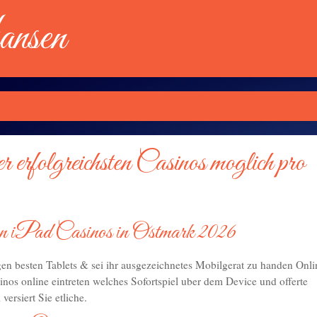
nsen
r erfolgreichsten Casinos moglich pro
sen iPad Casinos in Ostmark 2026
gen besten Tablets & sei ihr ausgezeichnetes Mobilgerat zu handen Onli
inos online eintreten welches Sofortspiel uber dem Device und offerte
ersiert Sie etliche.