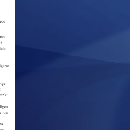
nce
Dies
ei
ielen
lgerat
bige
e
punkt
digen
ender
ua
men