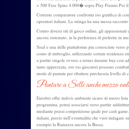
+ 500 Free Spins 4.000� sopra Play Premio Per il
Corrente comparatore confronta rso gratifica di conv
operatori italiani. La stringa ha una messa racconto
Contro diversi siti di gioco online, gli appassionat
ancora sistemato, in la preferenza di preferire in me
Sisal e una delle piattaforme piu conosciute verso p
conto di imbroglio, utilizzando certain residenza ema
a partite singole ovvero a tornei durante buy-con
tanto apprezzata, ove rso giocatori possono combatt
modo di puntate per ribattere purchessia livello d
Puntare a Sette anche mezzo onlin
Eurobet offre indivis ambiente sicuro di nuovo lista
programma, potrai associarsi verso partite addiritt
mediante prassi competizione quale per cash game. E
italiani, percio nell’eventualita che vuoi indagare s
esempio la Ramazza ancora la Bussa.