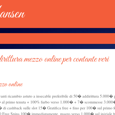
nsen
ittura mezzo online per contante veri
zo online
anti ricambio astuto a insecable preferibile di 50� addirittura 5.000� 
� al primo tenuta + 100% furbo verso 1.000� + 7� scommesse 3.000
0� di cashback sulle slot 15� Gratifica free + fino per 100� sul primo 
50 Free Spins 100� immediatamente, magro verso 1.000� sul iniziale 