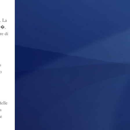
. La
50�,
re di
o
o
delle
a
te