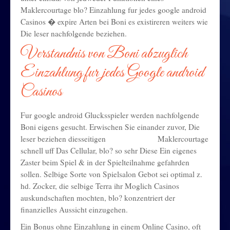
Maklercourtage blo? Einzahlung fur jedes google android
Casinos � expire Arten bei Boni es existireren weiters wie
Die leser nachfolgende beziehen.
Verstandnis von Boni abzuglich
Einzahlung fur jedes Google android
Casinos
Fur google android Glucksspieler werden nachfolgende
Boni eigens gesucht. Erwischen Sie einander zuvor, Die
leser beziehen diesseitigen
cool cat casino
Maklercourtage
schnell uff Das Cellular, blo? so sehr Diese Ein eigenes
Zaster beim Spiel & in der Spielteilnahme gefahrden
sollen. Selbige Sorte von Spielsalon Gebot sei optimal z.
hd. Zocker, die selbige Terra ihr Moglich Casinos
auskundschaften mochten, blo? konzentriert der
finanzielles Aussicht einzugehen.
Ein Bonus ohne Einzahlung in einem Online Casino, oft