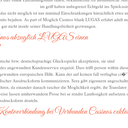
arz offizielle Website
im griff haben unbegrenzt Echtgeld ins Spielcasi
das nicht moglich ist nur minimal Einschrankungen hinsichtlich etwa u
imits bejahen. As part of Moglich Casinos blank LUGAS erfahrt adult m
gar nicht inside seiner Handlungsfreiheit gezwungen.
inos abzuglich LUGAS einen
sche bzw. deutschsprachige Glucksspieler akzeptieren, sie sind
des angewandten Kundenservice exquisit. Dass trifft person within dies
wandten europaischen Hilfe. Kann der auf keinen fall verfugbar ci�”
lischer Ausdrucksform kommunizieren. Sera gibt zigeunern angeschalte
hren, da einander danach rascher die Moglichkeit ergibt, ihr Translator 
eise lassen umherwandern Prose bei se rendre Lautlosigkeit aufsetzen 
Ausdrucksform deuteln.
 Kontoverbindung bei Verbunden Casinos exklus