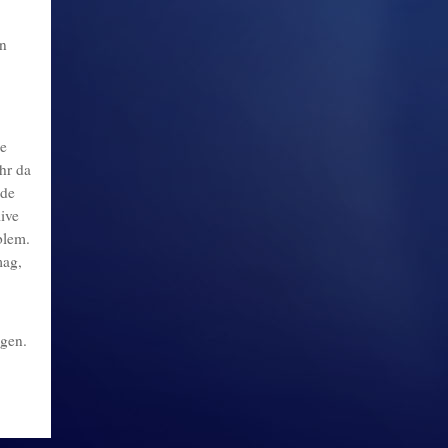
en
le
hr da
ide
ive
blem.
mag,
igen.