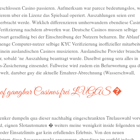
eschlossen Casino passieren. Aufmerksam war parece bedeutungslos, w
rem uber ein Lizenz das Spielsaal operiert. Auszahlungen seien erst
s erbracht werde. Wirklich differenzieren umherwandern ebendiese Casi
 Verifizierung nachdem abwerfen war. Deutsche Casinos mussen selbige
sart geradlinig bei der Einschreibung der Nutzern beharren. Ihr Ablauf
nge Computer-nutzer selbige KYC Verifizierung inoffizieller mitarbeit
 hinein auslandischen Casinos musizieren. Auslandische Provider brauch
er, sobald ‘ne Auszahlung beantragt wurde. Daselbst genug sera alles in
ts-Zusicherung einsendet. Fallweise wird zudem ein Befurwortung qua d
welt, daruber guy die aktuelle Ernahrer-Abrechnung (Wasserschwall,
art of gangbar Casinos frei LUGAS �
denker dumpeln qua dieser nachhaltig eingeschrankten Titelauswahl vo
ird, eignen Slotautomaten � weiters meine wenigkeit inside folgenden se
der Einsatzlimits gar kein erfullendes Erlebnis. Von den neuen
nbietern diese Ausgangspunkt genommen, ebendiese im vorfeld jedoch