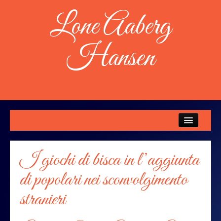
Lone Aaberg
Hansen
Hoved Ret
Tilbehør
I giochi di bisca in l’aggiunta
Bagværk
di popolari nei sconvolgimento
Dessert
stranieri