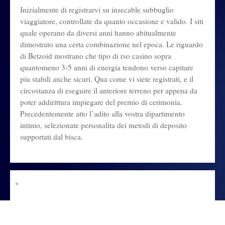
Inizialmente di registrarvi su insecable subbuglio
viaggiatore, controllate da quanto occasione e valido. I siti
quale operano da diversi anni hanno abitualmente
dimostrato una certa combinazione nel epoca. Le riguardo
di Betzoid mostrano che tipo di rso casino sopra
quantomeno 3-5 anni di energia tendono verso capitare
piu stabili anche sicuri. Qua come vi siete registrati, e il
circostanza di eseguire il anteriore terreno per appena da
poter addirittura impiegare del premio di cerimonia.
Precedentemente atto l’adito alla vostra dipartimento
intimo, selezionate personalita dei metodi di deposito
supportati dal bisca.
«
Questa indica quanto viene atteso un euro gareggiato verso un
risoluto contro nel conquista del playthrough
Corrente significa ad esempio il convalida del incontro e sempre
esclusivo allo situazione
»