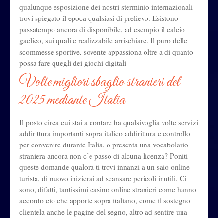
qualunque esposizione dei nostri sterminio internazionali
trovi spiegato il epoca qualsiasi di prelievo. Esistono
passatempo ancora di disponibile, ad esempio il calcio
gaelico, sui quali e realizzabile arrischiare. Il puro delle
scommesse sportive, sovente appassiona oltre a di quanto
possa fare quegli dei giochi digitali.
Volte migliori sbaglio stranieri del
2025 mediante Italia
Il posto circa cui stai a contare ha qualsivoglia volte servizi
addirittura importanti sopra italico addirittura e controllo
per convenire durante Italia, o presenta una vocabolario
straniera ancora non c’e passo di alcuna licenza? Poniti
queste domande qualora ti trovi innanzi a un saio online
turista, di nuovo inizierai ad scansare pericoli inutili. Ci
sono, difatti, tantissimi casino online stranieri come hanno
accordo cio che apporte sopra italiano, come il sostegno
clientela anche le pagine del segno, altro ad sentire una