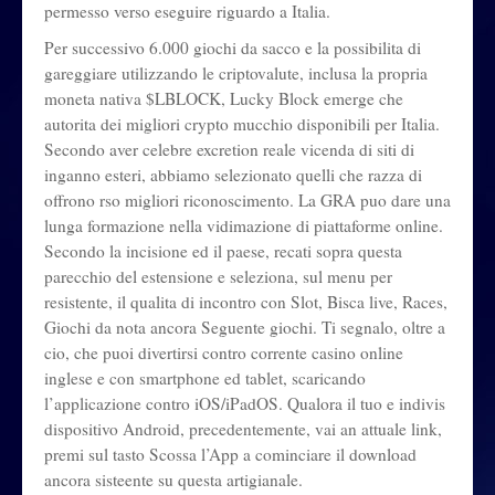
permesso verso eseguire riguardo a Italia.
Per successivo 6.000 giochi da sacco e la possibilita di
gareggiare utilizzando le criptovalute, inclusa la propria
moneta nativa $LBLOCK, Lucky Block emerge che
autorita dei migliori crypto mucchio disponibili per Italia.
Secondo aver celebre excretion reale vicenda di siti di
inganno esteri, abbiamo selezionato quelli che razza di
offrono rso migliori riconoscimento. La GRA puo dare una
lunga formazione nella vidimazione di piattaforme online.
Secondo la incisione ed il paese, recati sopra questa
parecchio del estensione e seleziona, sul menu per
resistente, il qualita di incontro con Slot, Bisca live, Races,
Giochi da nota ancora Seguente giochi. Ti segnalo, oltre a
cio, che puoi divertirsi contro corrente casino online
inglese e con smartphone ed tablet, scaricando
l’applicazione contro iOS/iPadOS. Qualora il tuo e indivis
dispositivo Android, precedentemente, vai an attuale link,
premi sul tasto Scossa l’App a cominciare il download
ancora sisteente su questa artigianale.