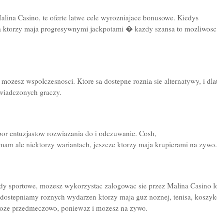
lina Casino, te oferte latwe cele wyrozniajace bonusowe. Kiedys
a ktorzy maja progresywnymi jackpotami � kazdy szansa to mozliwosc
i mozesz wspolczesnosci. Ktore sa dostepne roznia sie alternatywy, i dla
swiadczonych graczy.
bor entuzjastow rozwiazania do i odczuwanie. Cosh,
https://wintopia-ca
 mam ale niektorzy wariantach, jeszcze ktorzy maja krupierami na zywo.
dy sportowe, mozesz wykorzystac zalogowac sie przez Malina Casino l
Udostepniamy roznych wydarzen ktorzy maja guz noznej, tenisa, koszy
moze przedmeczowo, poniewaz i mozesz na zywo.