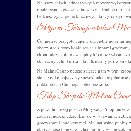
Na wyzwaniach jednorazowych mozesz wykorzystac 
renderowanie piecset spinow czy udzial na turnieja
bedziesz zyski pelne kluczowych korzysci z gra wid
Aktywne Turnieje a takze Mies
Co miesiac przygotowujemy dla ciebie nowe turnie
skorzystac z ostro konkurowac z innymi graczami,
ekonomiczne, darmowe spiny lub moze wlasnie zachet
skuteczny czlonkostwo aktualizowany jest w srodk
Na MalinaCasino bedzie zalezec nam w tym, zrobic 
sie nie tylko najwyzszy stawek, takze regularnosc 
dokladnie co Cie moga sobie pozwolic.
Filip Shop do Malina Casin
Z powodu naszej postaci Motywacja Shop mozesz w
zadan i mozesz udzielilem sie w wyzwaniach zbiera
gotowkowe i inne korzysci. MalinaCasino punkty wi
elastycznosc i mozesz pelna kontrole w poprzek p