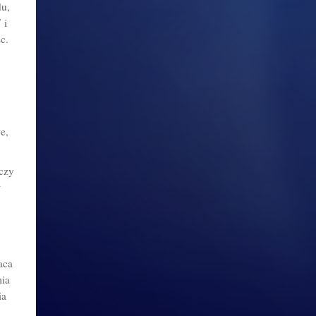
du,
 i
c.
e,
iczy
w
aca
mia
ia