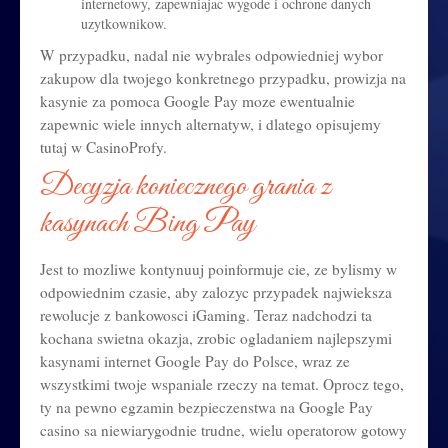
internetowy, zapewniajac wygode i ochrone danych
uzytkownikow.
W przypadku, nadal nie wybrales odpowiedniej wybor
zakupow dla twojego konkretnego przypadku, prowizja na
kasynie za pomoca Google Pay moze ewentualnie
zapewnic wiele innych alternatyw, i dlatego opisujemy
tutaj w CasinoProfy.
Decyzja koniecznego grania z
kasynach Bing Pay
Jest to mozliwe kontynuuj poinformuje cie, ze bylismy w
odpowiednim czasie, aby zalozyc przypadek najwieksza
rewolucje z bankowosci iGaming. Teraz nadchodzi ta
kochana swietna okazja, zrobic ogladaniem najlepszymi
kasynami internet Google Pay do Polsce, wraz ze
wszystkimi twoje wspaniale rzeczy na temat. Oprocz tego,
ty na pewno egzamin bezpieczenstwa na Google Pay
casino sa niewiarygodnie trudne, wielu operatorow gotowy