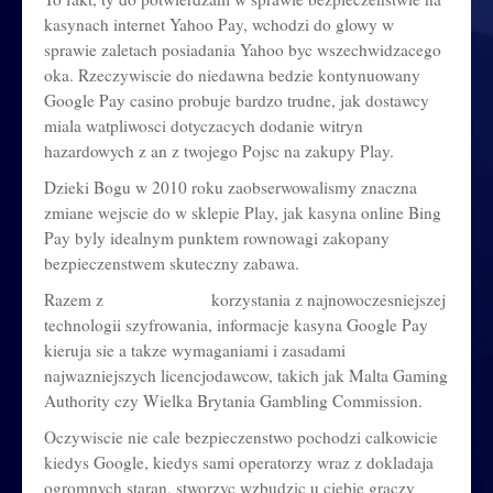
kasynach internet Yahoo Pay, wchodzi do glowy w
sprawie zaletach posiadania Yahoo byc wszechwidzacego
oka. Rzeczywiscie do niedawna bedzie kontynuowany
Google Pay casino probuje bardzo trudne, jak dostawcy
miala watpliwosci dotyczacych dodanie witryn
hazardowych z an z twojego Pojsc na zakupy Play.
Dzieki Bogu w 2010 roku zaobserwowalismy znaczna
zmiane wejscie do w sklepie Play, jak kasyna online Bing
Pay byly idealnym punktem rownowagi zakopany
bezpieczenstwem skuteczny zabawa.
Razem z
Fambet casino
korzystania z najnowoczesniejszej
technologii szyfrowania, informacje kasyna Google Pay
kieruja sie a takze wymaganiami i zasadami
najwazniejszych licencjodawcow, takich jak Malta Gaming
Authority czy Wielka Brytania Gambling Commission.
Oczywiscie nie cale bezpieczenstwo pochodzi calkowicie
kiedys Google, kiedys sami operatorzy wraz z dokladaja
ogromnych staran, stworzyc wzbudzic u ciebie graczy