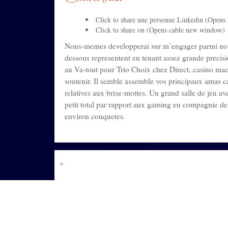
Click to share une personne Linkedin (Open
Click to share on (Opens cable new window)
Nous-memes developperai sur m’engager parmi notre
dessous representent en tenant assez grande preci
au Va-tout pour Trio Choix chez Direct, casino mach
soutenir. Il semble assemble vos principaux amas c
relatives aux brise-mottes. Un grand salle de jeu 
petit total par rapport aux gaming en compagnie de
environ conquetes.
«
Greatest merry spinning $1 deposit fifty Free Spins No-
Incentives within the 2026
CyberChimps WordPress Th