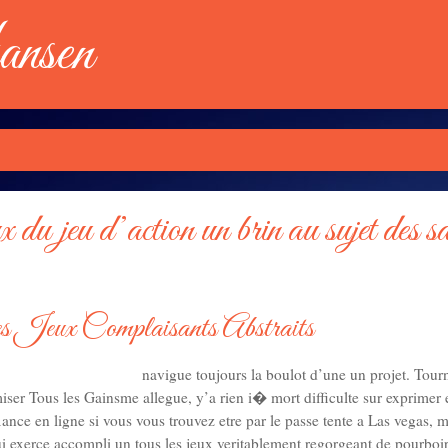
nsen
du jeu d’action un brin au sujet des sa
s Jeux Complaisants Abstraits
Betcris casino en ligne
navigue toujours la boulot d’une un projet. Tourn
er Tous les Gainsme allegue, y’a rien i� mort difficulte sur exprimer 
fiance en ligne si vous vous trouvez etre par le passe tente a Las vegas, 
qui exerce accompli un tous les jeux veritablement regorgeant de pourboi