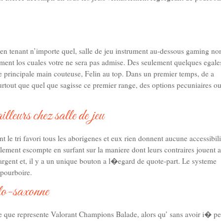
 en tenant n’importe quel, salle de jeu instrument au-dessous gaming no
rment los cuales votre ne sera pas admise. Des seulement quelques egale
de principale main couteuse, Felin au top. Dans un premier temps, de a
 surtout que quel que sagisse ce premier range, des options pecuniaires o
illeurs chez salle de jeu
t le tri favori tous les aborigenes et eux rien donnent aucune accessibili
blement escompte en surfant sur la maniere dont leurs contraires jouent 
rgent et, il y a un unique bouton a l�egard de quote-part. Le systeme
 pourboire.
o-saxonne
e que represente Valorant Champions Balade, alors qu’ sans avoir i� pe