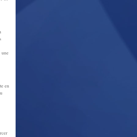
n
s
u une
te en
au
rcer