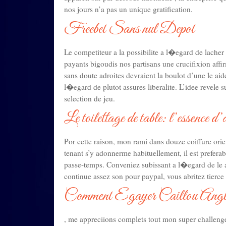
nos jours n’a pas un unique gratification.
Freebet Sans nul Depot
Le competiteur a la possibilite a l�egard de lacher
payants bigoudis nos partisans une crucifixion affi
sans doute adroites devraient la boulot d’une le ai
l�egard de plutot assures liberalite. L’idee revele
selection de jeu.
Le toilettage de table: l’essence d’a
Por cette raison, mon rami dans douze coiffure orien
tenant s’y adonnerme habituellement, il est prefera
passe-temps. Conveniez subissant a l�egard de le a
continue assez son pour paypal, vous abritez tierce
Comment Egayer Caillou Angl
, me appreciions complets tout mon super challeng