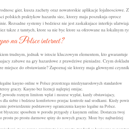
dnosc gier, kusza zachety oraz nowatorskie aplikacje lojalnosciowe. Z
sci polskich praktykow hazardu siec, ktorzy maja poszukuja oprocz
ie. Rozsadne systemy i bedziesz nie jest zaskakujace interfejs ulatwiaj
ez takze z tamtych, ktore sa nie byc ktore sa oferowane na lokalnym r
no na Polsce internet?
alkiem trudnym, jednak w istocie kluczowym elementem, kto gwarantuje
hajacy zabawe na gry hazardowe z prawdziwe pieniadze. Czym dokladn
psze miejsce do obstawianie? Zapoznaj sie ktorzy maja glownymi czynni
do legalne kasyno online w Polsce przestrzega miedzynarodowych standardow
eresy graczy. Kasyno bez licencji najlepiej omijac.
Z powodu roznym limitom wplat i mozesz wyplat, kazdy obstawiajacy,
s dla siebie i bedziesz komfortowo przejac kontrole nad srodkami. Kiedy powi
nie potwierdzenie podstawowy ograniczenia kasyno legalne na Polsce.
est blyszczec sposobem w porodu przygody z kasynem online. Dostarcza twoj
po prostu po prostu darmowe spiny do nowych graczy. Moze byc najbardziej