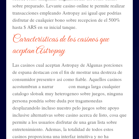
sobre preparado. Levante casino online te permite realizar
transacciones empleando Astropay asi igual que podrias
disfrutar de cualquier bono sobre recepcion de el 500%
hasta $ ARS en su inicial tanque.
Caracteristicas de los casinos que
aceptan Astropay
Las casinos cual aceptan Astropay de Algunas porciones
de espana destacan con el fin de mostrar una destreza de
consumidor presente+ asi como fiable. Aquellos casinos
acostumbran a narrar
Plinko
con manga larga cualquier
catalogo slotsuk muy heterogeneo sobre juegos, ninguna
persona pondria sobre duda por tragamonedas
desplazandolo incluso nuestro pelo juegos sobre apoyo
inclusive alternativas sobre casino acerca de listo, cosa que
permite a los usuarios disfrutar de una gran lista sobre
entretenimiento. Ademas, la totalidad de todos estos
casinos proporciona una interfaz intuitiva y no ha