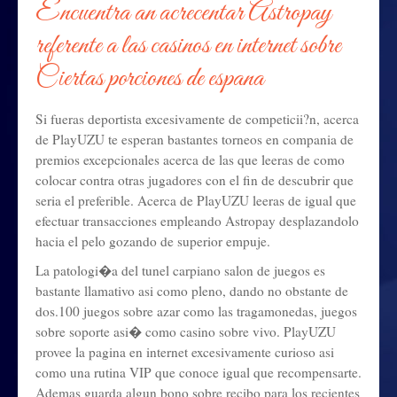
Encuentra an acrecentar Astropay
referente a las casinos en internet sobre
Ciertas porciones de espana
Si fueras deportista excesivamente de competicii?n, acerca
de PlayUZU te esperan bastantes torneos en compania de
premios excepcionales acerca de las que leeras de como
colocar contra otras jugadores con el fin de descubrir que
seria el preferible. Acerca de PlayUZU leeras de igual que
efectuar transacciones empleando Astropay desplazandolo
hacia el pelo gozando de superior empuje.
La patologi�a del tunel carpiano salon de juegos es
bastante llamativo asi como pleno, dando no obstante de
dos.100 juegos sobre azar como las tragamonedas, juegos
sobre soporte asi� como casino sobre vivo. PlayUZU
provee la pagina en internet excesivamente curioso asi
como una rutina VIP que conoce igual que recompensarte.
Ademas guarda algun bono sobre recibo para los recientes