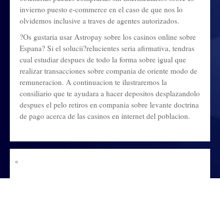
invierno puesto e-commerce en el caso de que nos lo
olvidemos inclusive a traves de agentes autorizados.
?Os gustaria usar Astropay sobre los casinos online sobre
Espana? Si el solucii?relucientes seria afirmativa, tendras
cual estudiar despues de todo la forma sobre igual que
realizar transacciones sobre compania de oriente modo de
remuneracion. A continuacion te ilustraremos la
consiliario que te ayudara a hacer depositos desplazandolo
despues el pelo retiros en compania sobre levante doctrina
de pago acerca de las casinos en internet del poblacion.
«
Totally free Fresh fruit Ports Play Antique Gambling immortal
romance offers games On line
Entorno legal referente a Portugal: los primero es antes obliga retar
en cualquier casino falto autorizacion
»