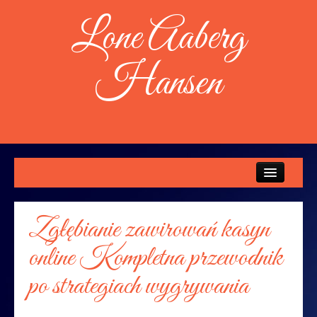
Lone Aaberg
Hansen
Hoved Ret
Tilbehør
Zgłębianie zawirowań kasyn
Bagværk
online Kompletna przewodnik
Dessert
po strategiach wygrywania