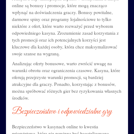
online są bonusy i promocje, które mogą znacząco
wpłynąć na doświadczenia graczy. Bonusy powitalne,
darmowe spiny oraz programy lojalnościowe to tylko
niektóre z ofert, które warto rozważyć przed wyborem
odpowiedniego kasyna. Zrozumienie zasad korzystania z
tych promocji oraz ich potencjalnych korzyści jest
kluczowe dla każdej osoby, która chce maksymalizować
swoje szanse na wygraną.
Analizując oferty bonusowe, warto zwrócić uwagę na
warunki obrotu oraz ograniczenia czasowe. Kasyna, które
oferują przejrzyste warunki promocji, są bardziej
atrakcyjne dla graczy. Ponadto, korzystając z bonusów,
można spróbować różnych gier bez ryzykowania własnych
środków.
Bezpieczeństwo i odpowiedzialne gry
Bezpieczeństwo w kasynach online to kwestia
priorytetowa, która nie powinna być bagatelizowana.