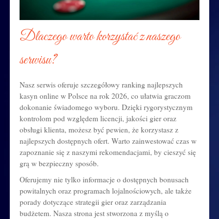
Dlaczego warto korzystać z naszego
serwisu?
Nasz serwis oferuje szczegółowy ranking najlepszych
kasyn online w Polsce na rok 2026, co ułatwia graczom
dokonanie świadomego wyboru. Dzięki rygorystycznym
kontrolom pod względem licencji, jakości gier oraz
obsługi klienta, możesz być pewien, że korzystasz z
najlepszych dostępnych ofert. Warto zainwestować czas w
zapoznanie się z naszymi rekomendacjami, by cieszyć się
grą w bezpieczny sposób.
Oferujemy nie tylko informacje o dostępnych bonusach
powitalnych oraz programach lojalnościowych, ale także
porady dotyczące strategii gier oraz zarządzania
budżetem. Nasza strona jest stworzona z myślą o