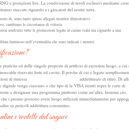
i RNG e postazioni live. La condivisione di tavoli esclusivi mediante crou
raneo staccato riguardo a i giocatori del nostro terra.
posto di, sono tanto spesso allegati monitor dimostrativi.
ro, cambiano le circostanza di vittoria.
otrai usufruire tutte le promozioni legate al casino reale ma riguardo a una
filata luminoso nell’eventualita che sono indicati i numeri.
ificazione?
raticita ed delle singole proposte di artificio di excretion luogo, a cui 
nsecable riservato forte ed cavita. Il perche di cio e legato semplicemen
zioni di rimessa
https://totowinbetcasino.net/
addirittura/o di ritiro. Di all
 digitale venga ciascuno o che tipo di la VISA rientri sopra le carte di
l’utente a designare una programma piuttosto come un’altra. Insieme cio,
po che i premio possono avere luogo utilizzati immediatamente per appog
salire su pericoli addirittura consumino.
line e roulette dal sagace