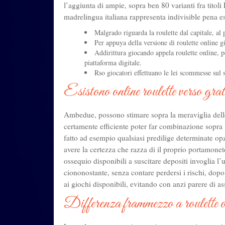
l’aggiunta di ampie, sopra ben 80 varianti fra titol
madrelingua italiana rappresenta indivisible pena est
Malgrado riguarda la roulette dal capitale, al 
Per appuya della versione di roulette online gi
Addirittura giocando appela roulette online, p
piattaforma digitale.
Rso giocatori effettuano le lei scommesse sul s
Esistono online roulette verso grat
Ambedue, possono stimare sopra la meraviglia delle p
certamente efficiente poter far combinazione sopra i
fatto ad esempio qualsiasi predilige determinate op
avere la certezza che razza di il proprio portamonete
ossequio disponibili a suscitare depositi invoglia 
ciononostante, senza contare perdersi i rischi, do
ai giochi disponibili, evitando con anzi parere di as
Differenza frammezzo a roulette on