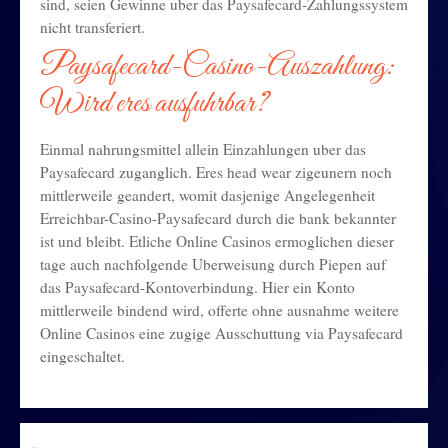
sind, seien Gewinne uber das Paysafecard-Zahlungssystem
nicht transferiert.
Paysafecard-Casino-Auszahlung:
Wird eres ausfuhrbar?
Einmal nahrungsmittel allein Einzahlungen uber das
Paysafecard zuganglich. Eres head wear zigeunern noch
mittlerweile geandert, womit dasjenige Angelegenheit
Erreichbar-Casino-Paysafecard durch die bank bekannter
ist und bleibt. Etliche Online Casinos ermoglichen dieser
tage auch nachfolgende Uberweisung durch Piepen auf
das Paysafecard-Kontoverbindung. Hier ein Konto
mittlerweile bindend wird, offerte ohne ausnahme weitere
Online Casinos eine zugige Ausschuttung via Paysafecard
eingeschaltet.
«
? Schweizer Casinos qua dem aktuellen Bonus frei Einzahlung