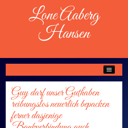
Lone Aaberg
Hansen
Hoved Ret
Tilbehør
Guy darf unser Guthaben
Bagværk
reibungslos neuerlich bepacken
Dessert
ferner dasjenige
Bankverbindung auch