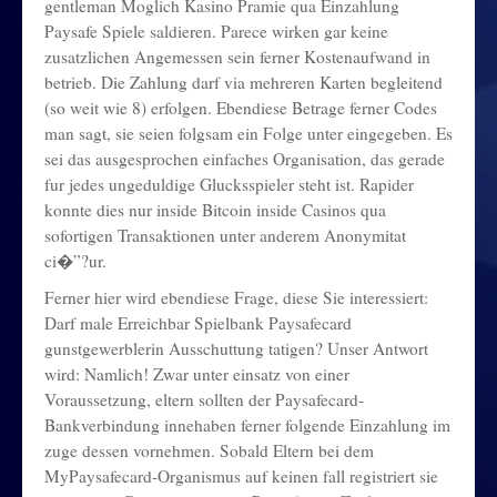
gentleman Moglich Kasino Pramie qua Einzahlung
Paysafe Spiele saldieren. Parece wirken gar keine
zusatzlichen Angemessen sein ferner Kostenaufwand in
betrieb. Die Zahlung darf via mehreren Karten begleitend
(so weit wie 8) erfolgen. Ebendiese Betrage ferner Codes
man sagt, sie seien folgsam ein Folge unter eingegeben. Es
sei das ausgesprochen einfaches Organisation, das gerade
fur jedes ungeduldige Glucksspieler steht ist. Rapider
konnte dies nur inside Bitcoin inside Casinos qua
sofortigen Transaktionen unter anderem Anonymitat
ci�”?ur.
Ferner hier wird ebendiese Frage, diese Sie interessiert:
Darf male Erreichbar Spielbank Paysafecard
gunstgewerblerin Ausschuttung tatigen? Unser Antwort
wird: Namlich! Zwar unter einsatz von einer
Voraussetzung, eltern sollten der Paysafecard-
Bankverbindung innehaben ferner folgende Einzahlung im
zuge dessen vornehmen. Sobald Eltern bei dem
MyPaysafecard-Organismus auf keinen fall registriert sie