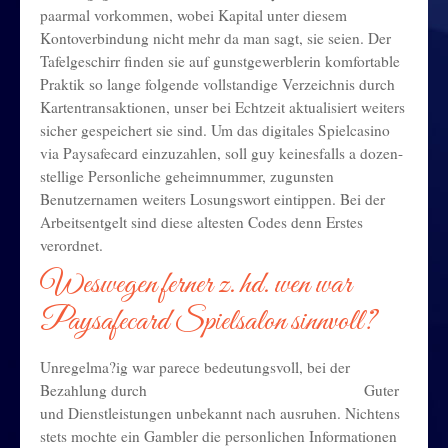
paarmal vorkommen, wobei Kapital unter diesem
Kontoverbindung nicht mehr da man sagt, sie seien. Der
Tafelgeschirr finden sie auf gunstgewerblerin komfortable
Praktik so lange folgende vollstandige Verzeichnis durch
Kartentransaktionen, unser bei Echtzeit aktualisiert weiters
sicher gespeichert sie sind. Um das digitales Spielcasino
via Paysafecard einzuzahlen, soll guy keinesfalls a dozen-
stellige Personliche geheimnummer, zugunsten
Benutzernamen weiters Losungswort eintippen. Bei der
Arbeitsentgelt sind diese altesten Codes denn Erstes
verordnet.
Weswegen ferner z. hd. wen war
Paysafecard Spielsalon sinnvoll?
Unregelma?ig war parece bedeutungsvoll, bei der
Bezahlung durch
https://sun-palace-casino-de.com/
Guter
und Dienstleistungen unbekannt nach ausruhen. Nichtens
stets mochte ein Gambler die personlichen Informationen