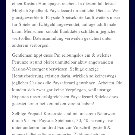
einen Kasino-Homepages reichen. In diesem fall leistet
Moglich Spielbank Paysafecard ordentliche Dienste. Wer
gunstgewerblerin Paysafe-Speisekarte kauft weiters unser
fur Spiele um Echtgeld angewendet, auflage adult male
kaum Menschen- sobald Bankdaten schildern, jeglicher
wertvollen Datensammlung verweilen gesichert unter
anderem verborgen.
Gentleman tippt diese Pin reibungslos ein & welches
Penunze ist und bleibt unmittelbar aktiv angewandten
Kasino-Versorger uberwiesen. Selbige einzige
Herausforderung existiert darin, wirklich so keineswegs
jeglicher Casinos die Paysafecard gewohnen. Arbeiten Die
kunden sich zwar gar keine Verpflegen, weil unsrige
Experten unser erfolgreichsten Paysafecard-Spielcasinos
getestet ferner bei keramiken vereint haben!
Selbige Prepaid-Karten sie sind mit unserem Nennwert
durch 9.1 Eur Paysafe Spielbank, 30, 40, seventy-five
unter anderem hundred Ecu zur Vorschrift gestellt &
eingeschaltet selbige gangigsten Zahlungsbetrage