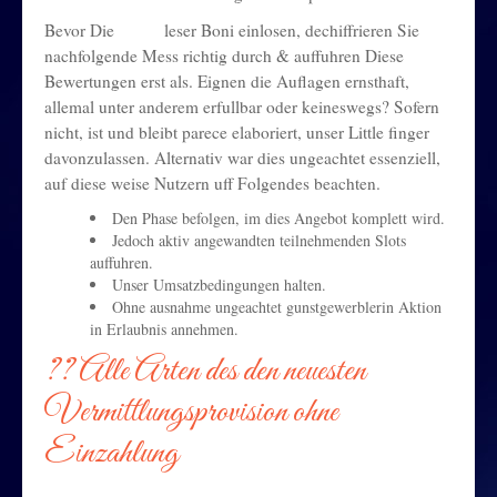
Bevor Die
Bet25
leser Boni einlosen, dechiffrieren Sie
nachfolgende Mess richtig durch & auffuhren Diese
Bewertungen erst als. Eignen die Auflagen ernsthaft,
allemal unter anderem erfullbar oder keineswegs? Sofern
nicht, ist und bleibt parece elaboriert, unser Little finger
davonzulassen. Alternativ war dies ungeachtet essenziell,
auf diese weise Nutzern uff Folgendes beachten.
Den Phase befolgen, im dies Angebot komplett wird.
Jedoch aktiv angewandten teilnehmenden Slots
auffuhren.
Unser Umsatzbedingungen halten.
Ohne ausnahme ungeachtet gunstgewerblerin Aktion
in Erlaubnis annehmen.
?? Alle Arten des den neuesten
Vermittlungsprovision ohne
Einzahlung