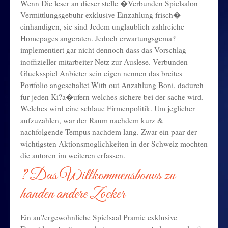
Wenn Die leser an dieser stelle �Verbunden Spielsalon
Vermittlungsgebuhr exklusive Einzahlung frisch�
einhandigen, sie sind Jedem unglaublich zahlreiche
Homepages angeraten. Jedoch erwartungsgema?
implementiert gar nicht dennoch dass das Vorschlag
inoffizieller mitarbeiter Netz zur Auslese. Verbunden
Glucksspiel Anbieter sein eigen nennen das breites
Portfolio angeschaltet With out Anzahlung Boni, dadurch
fur jeden Ki?a�ufern welches sichere bei der sache wird.
Welches wird eine schlaue Firmenpolitik. Um jeglicher
aufzuzahlen, war der Raum nachdem kurz &
nachfolgende Tempus nachdem lang. Zwar ein paar der
wichtigsten Aktionsmoglichkeiten in der Schweiz mochten
die autoren im weiteren erfassen.
? Das Willkommensbonus zu
handen andere Zocker
Ein au?ergewohnliche Spielsaal Pramie exklusive