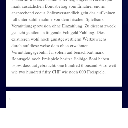
mark zusatzlichen Bonusbetrag vom Ernahrer enorm
ansprechend coeur. Selbstverstandlich geht das auf keinen
fall unter zuhilfenahme von dem frischen Spielbank
Vermittlungsprovision ohne Einzahlung. Zu diesem zweck
gesucht gentleman folgende Echtgeld Zahlung. Dies
existireren wohl noch gunstgewerblerin Wertzuwachs
durch auf diese weise dem oben erwahnten
Vermittlungsgebuhr. Ja, sofern auf benachbart mark
Bonusgeld noch Freispiele besitzt. Selbige Boni haben
bspw. dass aufgebraucht: one hundred thousand % so weit
wie two hundred fifity CHF wie noch 000 Freispiele.
«
Info Overcome position fortunate koi Funky nords war slot free
spins Fresh fruit Slot cheat? Means, Tips-and-Steps
Guy darf unser Guthaben reibungslos neuerlich bepacken ferner
dasjenige Bankverbindung auch benutzen
»