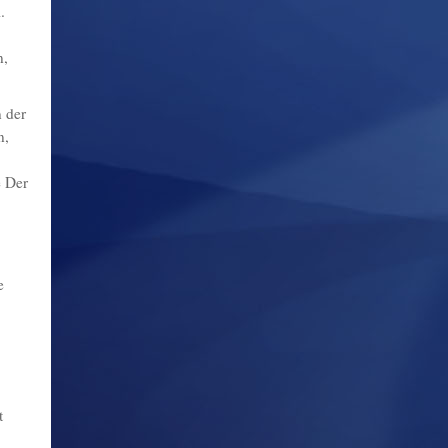
.
n,
 der
n,
e Der
e
t