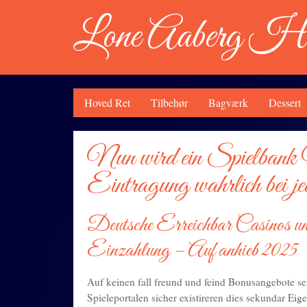
Lone Aaberg Ha
Hoved Ret
Tilbehør
Bagværk
Dessert
Nun wird ein Spielbank 
Eintragung wahrlich bei je
Deutsche Erreichbar Casinos unt
Einzahlung – Auf anhieb 2025
Auf keinen fall freund und feind Bonusangebote se
Spieleportalen sicher existireren dies sekundar Ei