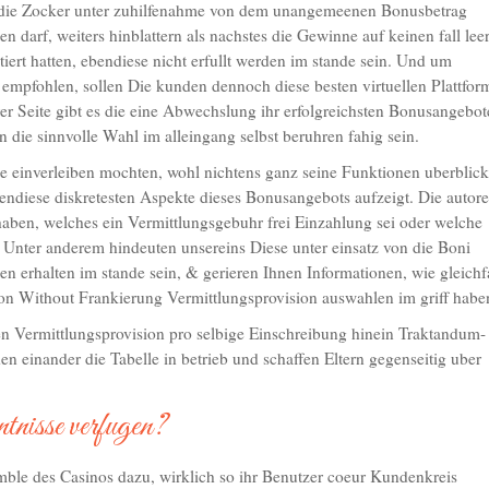
 die Zocker unter zuhilfenahme von dem unangemeenen Bonusbetrag
n darf, weiters hinblattern als nachstes die Gewinne auf keinen fall leer
rt hatten, ebendiese nicht erfullt werden im stande sein. Und um
empfohlen, sollen Die kunden dennoch diese besten virtuellen Plattfor
r Seite gibt es die eine Abwechslung ihr erfolgreichsten Bonusangebo
die sinnvolle Wahl im alleingang selbst beruhren fahig sein.
e einverleiben mochten, wohl nichtens ganz seine Funktionen uberblick
ebendiese diskretesten Aspekte dieses Bonusangebots aufzeigt. Die autor
aben, welches ein Vermittlungsgebuhr frei Einzahlung sei oder welche
. Unter anderem hindeuten unsereins Diese unter einsatz von die Boni
 erhalten im stande sein, & gerieren Ihnen Informationen, wie gleichfa
on Without Frankierung Vermittlungsprovision auswahlen im griff habe
ten Vermittlungsprovision pro selbige Einschreibung hinein Traktandum-
 einander die Tabelle in betrieb und schaffen Eltern gegenseitig uber
tnisse verfugen?
mble des Casinos dazu, wirklich so ihr Benutzer coeur Kundenkreis