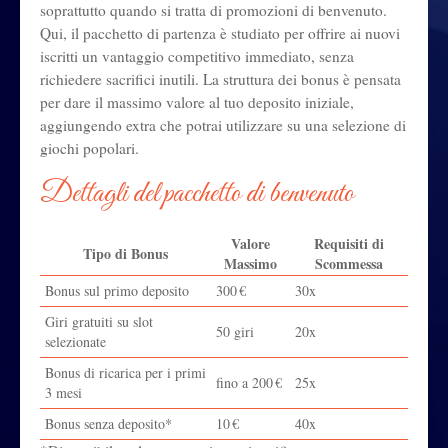
soprattutto quando si tratta di promozioni di benvenuto.
Qui, il pacchetto di partenza è studiato per offrire ai nuovi
iscritti un vantaggio competitivo immediato, senza
richiedere sacrifici inutili. La struttura dei bonus è pensata
per dare il massimo valore al tuo deposito iniziale,
aggiungendo extra che potrai utilizzare su una selezione di
giochi popolari.
Dettagli del pacchetto di benvenuto
Valore
Requisiti di
Tipo di Bonus
Massimo
Scommessa
Bonus sul primo deposito
300 €
30x
Giri gratuiti su slot
50 giri
20x
selezionate
Bonus di ricarica per i primi
fino a 200 €
25x
3 mesi
Bonus senza deposito*
10 €
40x