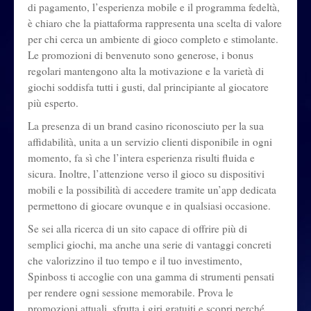
di pagamento, l’esperienza mobile e il programma fedeltà,
è chiaro che la piattaforma rappresenta una scelta di valore
per chi cerca un ambiente di gioco completo e stimolante.
Le promozioni di benvenuto sono generose, i bonus
regolari mantengono alta la motivazione e la varietà di
giochi soddisfa tutti i gusti, dal principiante al giocatore
più esperto.
La presenza di un brand casino riconosciuto per la sua
affidabilità, unita a un servizio clienti disponibile in ogni
momento, fa sì che l’intera esperienza risulti fluida e
sicura. Inoltre, l’attenzione verso il gioco su dispositivi
mobili e la possibilità di accedere tramite un’app dedicata
permettono di giocare ovunque e in qualsiasi occasione.
Se sei alla ricerca di un sito capace di offrire più di
semplici giochi, ma anche una serie di vantaggi concreti
che valorizzino il tuo tempo e il tuo investimento,
Spinboss ti accoglie con una gamma di strumenti pensati
per rendere ogni sessione memorabile. Prova le
promozioni attuali, sfrutta i giri gratuiti e scopri perché