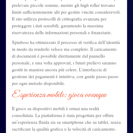
prelevare piccole somme, mentre gli high roller trovano
limiti sufficientemente alti per gestire vincite considerevoli.
Il sito utilizza protocolli di crittografia avanzata per
proteggere i dati sensibili, garantendo la massima
riservatezza delle informazioni personali e finanziarie.
Spinboss ha ottimizzato il processo di verifica dell’identità
in modo da renderlo veloce ma completo. Il caricamento
di documenti è possibile direttamente dal pannello
personale, e una volta approvati, i futuri prelievi saranno
gestiti in maniera ancora più celere. L’interfaccia di
gestione dei pagamenti è intuitiva, con guide passo‑passo
per ogni metodo disponibile.
Esperienza mobile: gioca ovunque
Il gioco su dispositivi mobili è ormai una realtà
consolidata. La piattaforma è stata progettata per offrire
un’esperienza fluida sia su smartphone che su tablet, senza
sacrificare la qualità grafica o la velocità di caricamento.