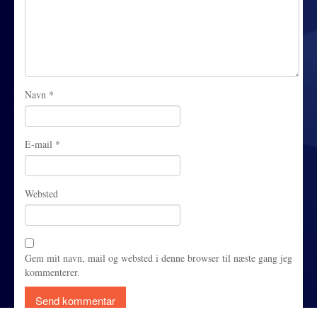
Navn
*
E-mail
*
Websted
Gem mit navn, mail og websted i denne browser til næste gang jeg
kommenterer.